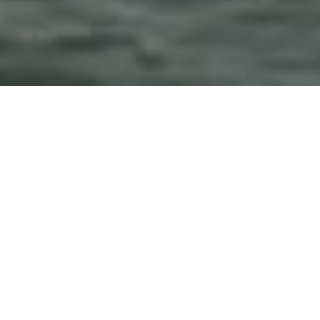
WER WIR SIND
Globale Kompetenz,
maßgeschneiderte Lösungen:
Made in Austria
Die Axturis Flight Service GmbH, mit Sitz in Salzburg,
Österreich, bietet weltweit erstklassige
Flugplanungsdienste sowie professionelle operative
Überwachung und Unterstützung für Flugzeugbetreiber
an. Unser Operation Control Center (OCC) ist rund um
die Uhr, 24/7, besetzt, um Zeitzonen übergreifend zu
agieren und jeden Flug begleitend zu unterstützen.